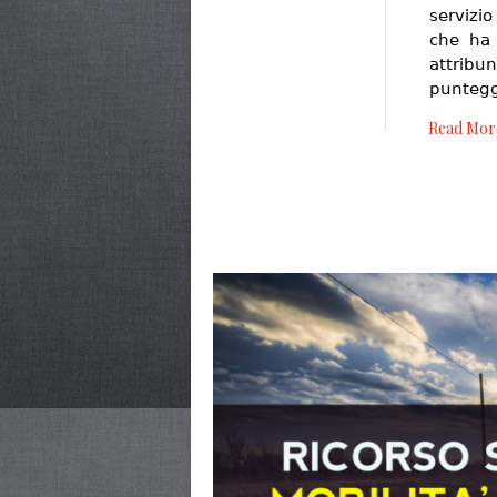
servizi
che ha 
attribun
puntegg
Read Mor