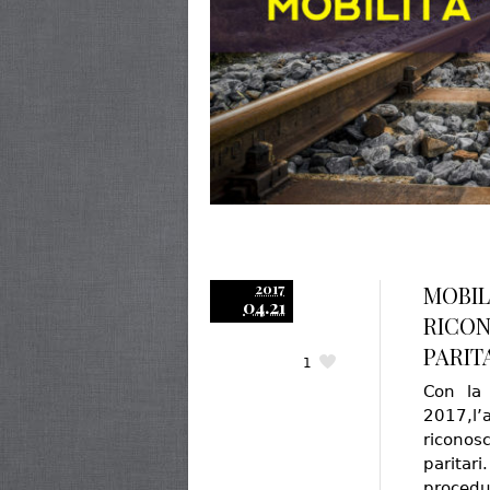
2017
MOBILI
04.21
RICON
PARIT
1
Con la 
2017,l
riconosce
paritar
procedu