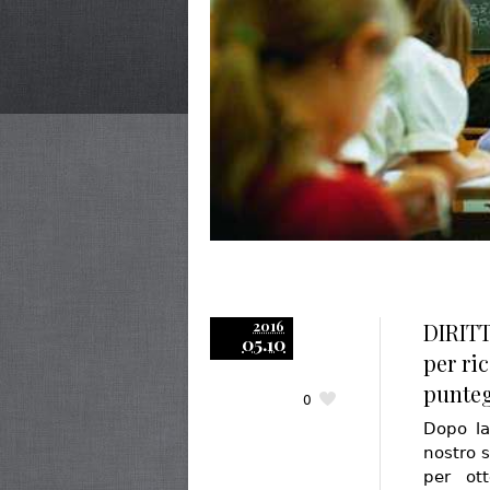
2016
DIRITT
05.10
per ric
punteg
0
Dopo la
nostro s
per ott