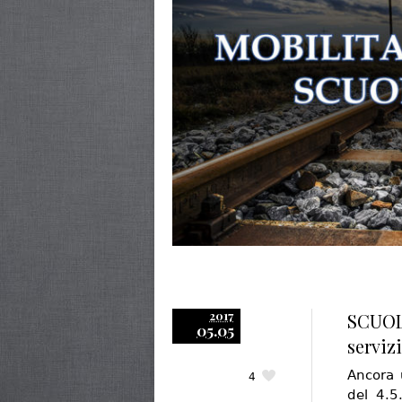
2017
SCUOLA
05.05
servizi
Ancora 
4
del 4.5