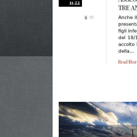
11.22
TRE A
Anche il
0
present
figli in
del 18/
accolto
della…
Read Mor