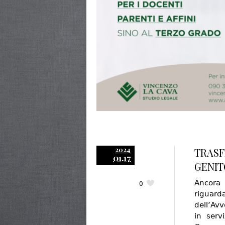
2024
TRASF
01.17
GENIT
Ancora 
0
riguar
dell’Av
in serv