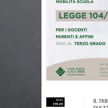
2025
IL TR
09.19
DOCE