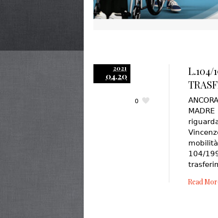
2021
L.104/
04.20
TRASF
ANCORA
0
MADRE 
riguard
Vincenz
mobili
104/199
trasferi
Read Mor