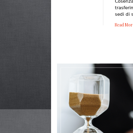
Cosen
trasfer
sedi di 
Read Mor