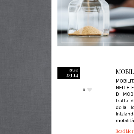
2022
MOBIL
03.14
MOBILI
NELLE 
0
DI MOBI
tratta 
della l
inizian
mobilit
Read Mor