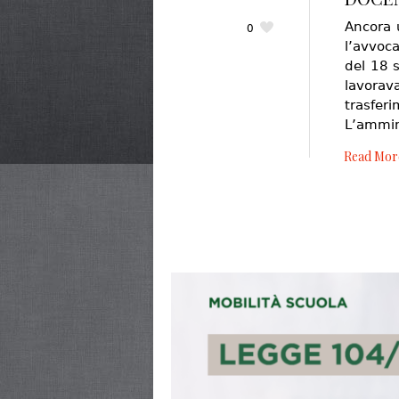
Ancora u
0
l’avvoc
del 18 
lavora
trasfer
L’ammin
Read Mor